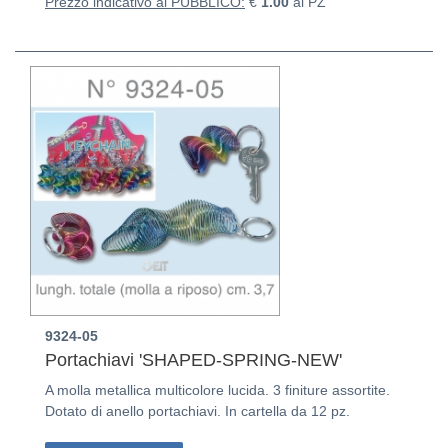
Prezzo indicativo al PUBBLICO:
€
1.00
al PZ
9324-05
Portachiavi 'SHAPED-SPRING-NEW'
A molla metallica multicolore lucida. 3 finiture assortite.
Dotato di anello portachiavi. In cartella da 12 pz.